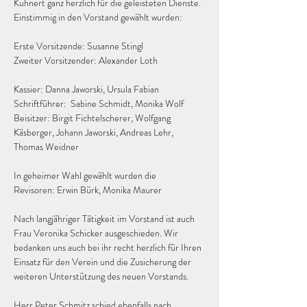
Kuhnert ganz herzlich für die geleisteten Dienste. 
Einstimmig in den Vorstand gewählt wurden:
Erste Vorsitzende: Susanne Stingl
Zweiter Vorsitzender: Alexander Loth
Kassier: 
Danna Jaworski, Ursula Fabian 
Schriftführer:
  Sabine 
Schmidt, Monika Wolf
Beisitzer: Birgit Fichtelscherer, Wolfgang 
Käsberger, Johann Jaworski, Andreas Lehr, 
Thomas Weidner
In geheimer Wahl gewählt wurden die
Revisoren: Erwin Bürk, Monika Maurer
Nach langjähriger Tätigkeit im Vorstand ist auch 
Frau Veronika Schicker ausgeschieden. Wir 
bedanken uns auch bei ihr recht herzlich für Ihren 
Einsatz für den Verein und die Zusicherung der 
weiteren Unterstützung des neuen Vorstands.
Herr Peter Schmitz schied ebenfalls nach 