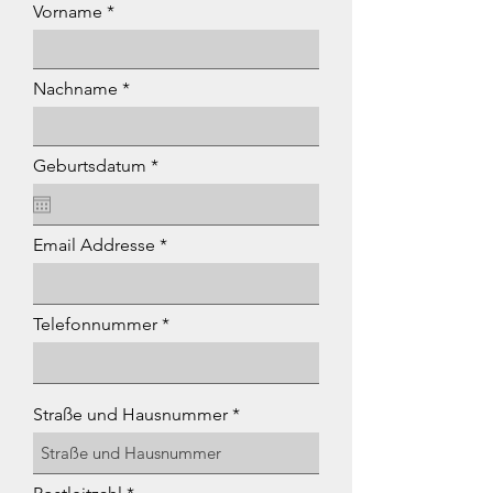
Vorname
Nachname
r
Geburtsdatum
*
e
q
u
i
Email Addresse
r
e
d
Telefonnummer
Straße und Hausnummer