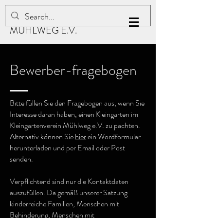
KLEINGARTENVEREIN
MÜHLWEG E.V.
Bewerber-fragebogen
Bitte füllen Sie den Fragebogen aus, wenn Sie
Interesse daran haben, einen Kleingarten im
Kleingartenverein Mühlweg e.V. zu pachten.
Alternativ können Sie
hier
ein Wordformular
herunterladen und per Email oder Post
senden.
Verpflichtend sind nur die Kontaktdaten
auszufüllen. Da gemäß unserer Satzung
kinderreiche Familien, Menschen mit
Behinderung, Menschen mit