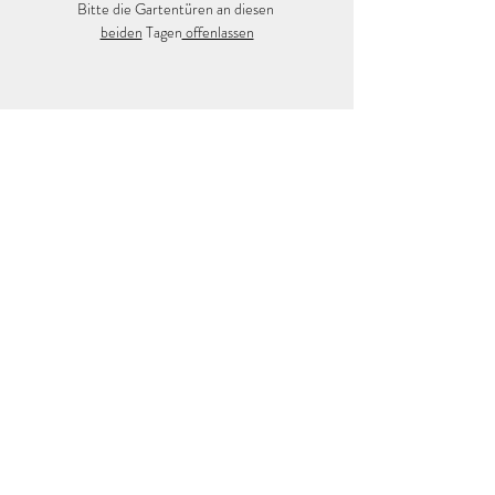
Bitte die Gartentüren an diesen 
beiden
 Tagen
 offenlassen
Diese Veranstaltung teilen
KLEINGARTENVEREIN
MÜHLWEG E.V.
kleingartenvereinmuehlweg@aol.de
Impressum
Datenschutz